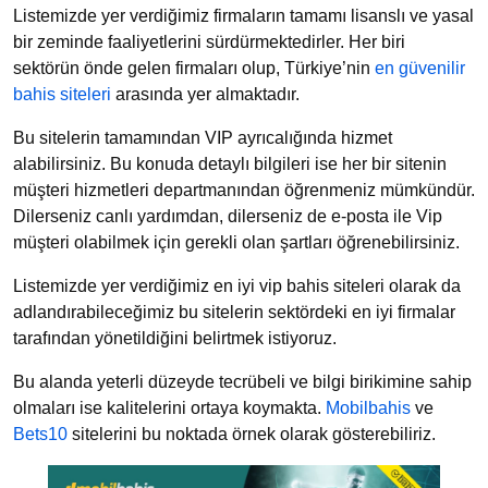
Listemizde yer verdiğimiz firmaların tamamı lisanslı ve yasal
bir zeminde faaliyetlerini sürdürmektedirler. Her biri
sektörün önde gelen firmaları olup, Türkiye’nin
en güvenilir
bahis siteleri
arasında yer almaktadır.
Bu sitelerin tamamından VIP ayrıcalığında hizmet
alabilirsiniz. Bu konuda detaylı bilgileri ise her bir sitenin
müşteri hizmetleri departmanından öğrenmeniz mümkündür.
Dilerseniz canlı yardımdan, dilerseniz de e-posta ile Vip
müşteri olabilmek için gerekli olan şartları öğrenebilirsiniz.
Listemizde yer verdiğimiz en iyi vip bahis siteleri olarak da
adlandırabileceğimiz bu sitelerin sektördeki en iyi firmalar
tarafından yönetildiğini belirtmek istiyoruz.
Bu alanda yeterli düzeyde tecrübeli ve bilgi birikimine sahip
olmaları ise kalitelerini ortaya koymakta.
Mobilbahis
ve
Bets10
sitelerini bu noktada örnek olarak gösterebiliriz.