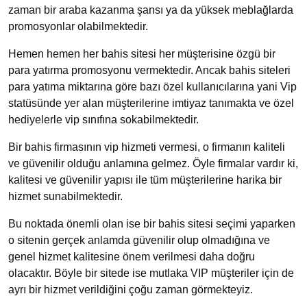
zaman bir araba kazanma şansı ya da yüksek meblağlarda
promosyonlar olabilmektedir.
Hemen hemen her bahis sitesi her müşterisine özgü bir
para yatırma promosyonu vermektedir. Ancak bahis siteleri
para yatıma miktarına göre bazı özel kullanıcılarına yani Vip
statüsünde yer alan müşterilerine imtiyaz tanımakta ve özel
hediyelerle vip sınıfına sokabilmektedir.
Bir bahis firmasının vip hizmeti vermesi, o firmanın kaliteli
ve güvenilir olduğu anlamına gelmez. Öyle firmalar vardır ki,
kalitesi ve güvenilir yapısı ile tüm müşterilerine harika bir
hizmet sunabilmektedir.
Bu noktada önemli olan ise bir bahis sitesi seçimi yaparken
o sitenin gerçek anlamda güvenilir olup olmadığına ve
genel hizmet kalitesine önem verilmesi daha doğru
olacaktır. Böyle bir sitede ise mutlaka VIP müşteriler için de
ayrı bir hizmet verildiğini çoğu zaman görmekteyiz.