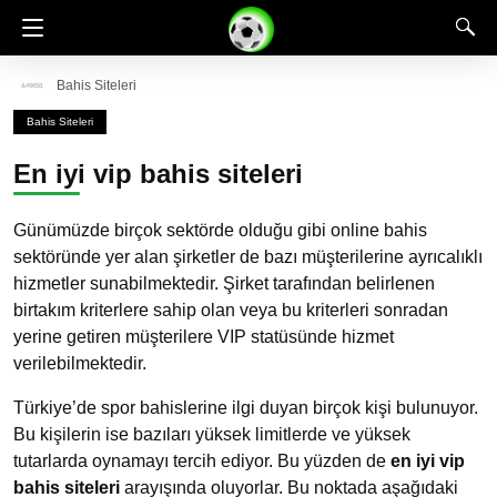
Bahis Siteleri
Bahis Siteleri
En iyi vip bahis siteleri
Günümüzde birçok sektörde olduğu gibi online bahis
sektöründe yer alan şirketler de bazı müşterilerine ayrıcalıklı
hizmetler sunabilmektedir. Şirket tarafından belirlenen
birtakım kriterlere sahip olan veya bu kriterleri sonradan
yerine getiren müşterilere VIP statüsünde hizmet
verilebilmektedir.
Türkiye’de spor bahislerine ilgi duyan birçok kişi bulunuyor.
Bu kişilerin ise bazıları yüksek limitlerde ve yüksek
tutarlarda oynamayı tercih ediyor. Bu yüzden de
en iyi vip
bahis siteleri
arayışında oluyorlar. Bu noktada aşağıdaki