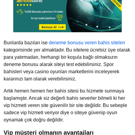
Bunlarda bazıları ise
deneme bonusu veren bahis siteleri
kategorisinde yer almaktadır. Bu sitelere ücretsiz üye olarak
para yatırmadan, herhangi bir koşula bağlı olmaksızın
deneme bonusu alarak siteyi test edebilirsiniz. Spor
bahisleri veya casino oyunları marketlerini inceleyerek
kararınızı tam olarak verebilirsiniz.
Artık hemen hemen her bahis sitesi bu hizmete sunmaya
başlamıştır. Ancak siz değerli bahis severler bilmeli ki her
vip hizmeti veren site güvenilir bir site değildir. Bu sebeple
sadece vip hizmeti veriyor diye o siteye güvenip oyun
oynamak çok doğru değildir.
Vip müşteri olmanın avantajları