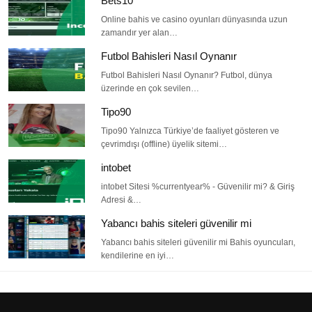
Bets10
Online bahis ve casino oyunları dünyasında uzun
zamandır yer alan…
Futbol Bahisleri Nasıl Oynanır
Futbol Bahisleri Nasıl Oynanır? Futbol, dünya
üzerinde en çok sevilen…
Tipo90
Tipo90 Yalnızca Türkiye’de faaliyet gösteren ve
çevrimdışı (offline) üyelik sitemi…
intobet
intobet Sitesi %currentyear% - Güvenilir mi? & Giriş
Adresi &…
Yabancı bahis siteleri güvenilir mi
Yabancı bahis siteleri güvenilir mi Bahis oyuncuları,
kendilerine en iyi…