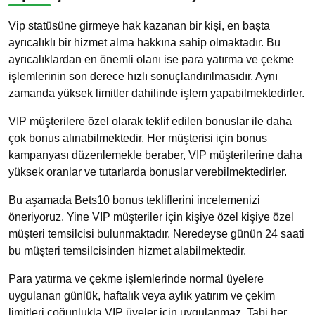
Vip statüsüne girmeye hak kazanan bir kişi, en başta
ayrıcalıklı bir hizmet alma hakkına sahip olmaktadır. Bu
ayrıcalıklardan en önemli olanı ise para yatırma ve çekme
işlemlerinin son derece hızlı sonuçlandırılmasıdır. Aynı
zamanda yüksek limitler dahilinde işlem yapabilmektedirler.
VIP müşterilere özel olarak teklif edilen bonuslar ile daha
çok bonus alınabilmektedir. Her müşterisi için bonus
kampanyası düzenlemekle beraber, VIP müşterilerine daha
yüksek oranlar ve tutarlarda bonuslar verebilmektedirler.
Bu aşamada Bets10 bonus tekliflerini incelemenizi
öneriyoruz. Yine VIP müşteriler için kişiye özel kişiye özel
müşteri temsilcisi bulunmaktadır. Neredeyse günün 24 saati
bu müşteri temsilcisinden hizmet alabilmektedir.
Para yatırma ve çekme işlemlerinde normal üyelere
uygulanan günlük, haftalık veya aylık yatırım ve çekim
limitleri çoğunlukla VIP üyeler için uygulanmaz. Tabi her