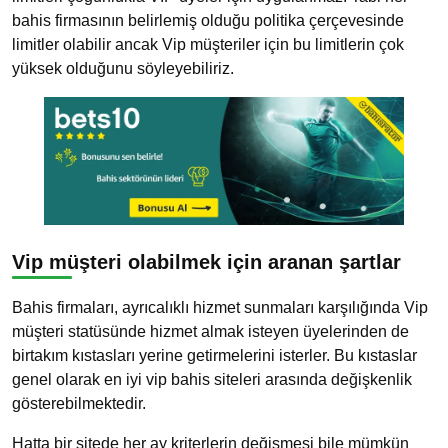
bahis firmasının belirlemiş olduğu politika çerçevesinde
limitler olabilir ancak Vip müşteriler için bu limitlerin çok
yüksek olduğunu söyleyebiliriz.
Vip müşteri olabilmek için aranan şartlar
Bahis firmaları, ayrıcalıklı hizmet sunmaları karşılığında Vip
müşteri statüsünde hizmet almak isteyen üyelerinden de
birtakım kıstasları yerine getirmelerini isterler. Bu kıstaslar
genel olarak en iyi vip bahis siteleri arasında değişkenlik
gösterebilmektedir.
Hatta bir sitede her ay kriterlerin değişmesi bile mümkün