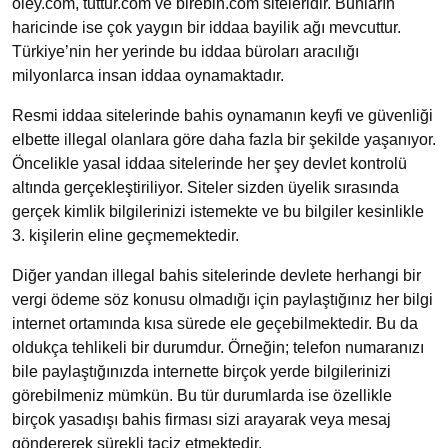
oley.com, tuttur.com ve birebin.com siteleridir. Bunların
haricinde ise çok yaygın bir iddaa bayilik ağı mevcuttur.
Türkiye’nin her yerinde bu iddaa büroları aracılığı
milyonlarca insan iddaa oynamaktadır.
Resmi iddaa sitelerinde bahis oynamanın keyfi ve güvenliği
elbette illegal olanlara göre daha fazla bir şekilde yaşanıyor.
Öncelikle yasal iddaa sitelerinde her şey devlet kontrolü
altında gerçekleştiriliyor. Siteler sizden üyelik sırasında
gerçek kimlik bilgilerinizi istemekte ve bu bilgiler kesinlikle
3. kişilerin eline geçmemektedir.
Diğer yandan illegal bahis sitelerinde devlete herhangi bir
vergi ödeme söz konusu olmadığı için paylaştığınız her bilgi
internet ortamında kısa sürede ele geçebilmektedir. Bu da
oldukça tehlikeli bir durumdur. Örneğin; telefon numaranızı
bile paylaştığınızda internette birçok yerde bilgilerinizi
görebilmeniz mümkün. Bu tür durumlarda ise özellikle
birçok yasadışı bahis firması sizi arayarak veya mesaj
göndererek sürekli taciz etmektedir.