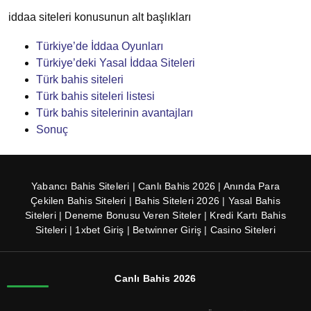
iddaa siteleri konusunun alt başlıkları
Türkiye’de İddaa Oyunları
Türkiye’deki Yasal İddaa Siteleri
Türk bahis siteleri
Türk bahis siteleri listesi
Türk bahis sitelerinin avantajları
Sonuç
Yabancı Bahis Siteleri
|
Canlı Bahis 2026
|
Anında Para
Çekilen Bahis Siteleri
|
Bahis Siteleri 2026
|
Yasal Bahis
Siteleri
|
Deneme Bonusu Veren Siteler
|
Kredi Kartı Bahis
Siteleri
|
1xbet Giriş
|
Betwinner Giriş
|
Casino Siteleri
Canlı Bahis 2026