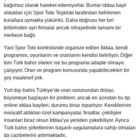
bağımsız olarak hareket edemiyorlar. Bunlar iddaa bayii
oldukları için Spor Toto Teşkilatı tarafından belirlenen
kurallara uymakla yükümlü. Daha doğrusu her biri
birbirinden ayrı firmalar ancak nihayetinde tamamı bir
merkeze bağlı.
Yani Spor Toto kontrolünde organize edilen İddaa, kendi
programını, oyunlarını ve oranlarını kendisi belirliyor. Diğer
tüm Türk bahis siteleri ise bu programa adapte olmaya
çalışıyor. Oran ve program konusunda yapabilecekleri bir
şey maalesef yok.
Yurt dışı bahis Türkiye’de oran sorunundan dolayı,
büyümeye başlayan bir problem; ancak en azından bu tip
online iddaa bayileri, durumu biraz toparlıyor. Kendilerinin
inisiyatif aldıkları özel kampanyalar, fırsatlar, çekilişler
insanları biraz olsun İddaa’ya yeniden çekebiliyor. Ayrıca
Türk bahis şirketlerinin başarılı uygulamalara sahip olmaları
da cazibelerini artırmaktadır..