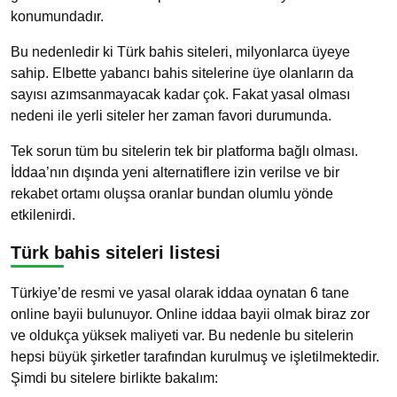
konumundadır.
Bu nedenledir ki Türk bahis siteleri, milyonlarca üyeye
sahip. Elbette yabancı bahis sitelerine üye olanların da
sayısı azımsanmayacak kadar çok. Fakat yasal olması
nedeni ile yerli siteler her zaman favori durumunda.
Tek sorun tüm bu sitelerin tek bir platforma bağlı olması.
İddaa’nın dışında yeni alternatiflere izin verilse ve bir
rekabet ortamı oluşsa oranlar bundan olumlu yönde
etkilenirdi.
Türk bahis siteleri listesi
Türkiye’de resmi ve yasal olarak iddaa oynatan 6 tane
online bayii bulunuyor. Online iddaa bayii olmak biraz zor
ve oldukça yüksek maliyeti var. Bu nedenle bu sitelerin
hepsi büyük şirketler tarafından kurulmuş ve işletilmektedir.
Şimdi bu sitelere birlikte bakalım: