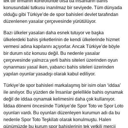
tek bir firmanın kontrolünde olsa da insanların bahis
konusundaki tutkusu inanılmaz bir seviyede. Tüm dünyada
olduğu gibi Türkiye’de de spor bahisleri devlet tarafından
düzenlenen yasalar çerçevesinde yürütülüyor.
Bazı ülkeler yasaları daha esnek tutuyor ve başka
ülkelerdeki bahis şirketlerinin de kendi ülkelerinde hizmet
vermesi adına kapılarını açıyorlar. Ancak Türkiye’de böyle
bir durum söz konusu değil. Bu nedenle yasalar
çerçevesinde yalnızca yerli bahis siteleri üzerinden oyun
oynanması yasal iken, yabancı bahis siteleri üzerinden
yapılan oyunlar yasadışı olarak kabul ediliyor.
Türkiye’de spor bahisleri markalaşmış bir isim olan ‘iddaa’
ile anılıyor. Bu yüzden de İnsanlar gelellikle bahis oynamak
değil de iddaa oynamak kelimesini daha çok kullanıyor.
İddaa dönemi öncesinde Türkiye’de Spor Toto ve Spor Loto
oyunları vardı. Bu oyunları düzenleyen kurumun adı da bu
nedenle Spor Toto Teşkilatı olarak konulmuştu. Halen
günümüzde bu kurum spor bahislerinin tek yetkili mercii