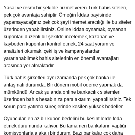
Yasal ve resmi bir şekilde hizmet veren Türk bahis siteleri,
pek çok avantaja sahiptir. Örneğin İddaa bayisinde
yapamayacağınız pek çok şeyi internet aracılığı ile bu siteler
üzerinden yapabilirsiniz. Online iddaa oynamak, oynanan
kuponları düzenli bir şekilde incelemek, kazanan ve
kaybeden kuponları kontrol etmek, 24 saat yorum ve
analizleri okumak, çekiliş ve kampanyalardan
yararlanabilmek bahis sitelerinin en önemli avantajları
arasında yer almaktadır.
Türk bahis şirketleri aynı zamanda pek çok banka ile
anlaşmalı durumda. Bir dönem mobil ödeme yapmak da
mümkündü. Ancak şu anda online bankacılık sistemleri
üzerinden bahis hesabınıza para aktarımı yapabilirsiniz. Tek
sorun para yatırma süreçlerinde kesilen yüksek bedeller.
Oyuncular, en az bir kupon bedelini bu kesintilerde feda
etmek durumunda kalıyor. Bu tamamen bankaların yaptığı
komisyonlarla alakalı bir durum. Bazı bankalar çok daha