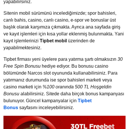
yapabilirsiniz.
Sitenin mobil sürümünü incelediğimizde; spor bahisleri,
canlı bahis, casino, canlı casino, e-spor ve bonuslar üst
başlık olarak karşımıza çıkmakta. Ayrıca ana sayfada giriş
ve kayıt işlemleri için kısa yollar eklenmiş bulunmakta. Yani
kayıt işlemlerinizi
Tipbet mobil
üzerinden de
yapabilmektesiniz.
Tipbet firması yeni üyelere para yatırma şartı olmaksızın
30
Free Spin Bonusu
hediye ediyor. Bu bonusu casino
bölümünde Narcos slot oyununda kullanabilirsiniz. Para
yatırmanız durumunda ise spor bahisleri marketi veya
casino marketi için
%100 oranında 500 TL Hoşgeldin
Bonusu
alabilirsiniz. Sitede daha birçok bonus kampanyası
bulunuyor. Güncel kampanyalar için
Tipbet
Bonus
sayfasını inceleyebilirsiniz.