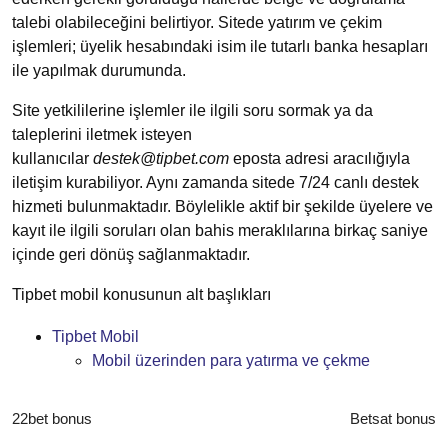
talebi olabileceğini belirtiyor. Sitede yatırım ve çekim
işlemleri; üyelik hesabındaki isim ile tutarlı banka hesapları
ile yapılmak durumunda.
Site yetkililerine işlemler ile ilgili soru sormak ya da
taleplerini iletmek isteyen
kullanıcılar
destek@tipbet.com
eposta adresi aracılığıyla
iletişim kurabiliyor. Aynı zamanda sitede 7/24 canlı destek
hizmeti bulunmaktadır. Böylelikle aktif bir şekilde üyelere ve
kayıt ile ilgili soruları olan bahis meraklılarına birkaç saniye
içinde geri dönüş sağlanmaktadır.
Tipbet mobil konusunun alt başlıkları
Tipbet Mobil
Mobil üzerinden para yatırma ve çekme
22bet bonus
Betsat bonus