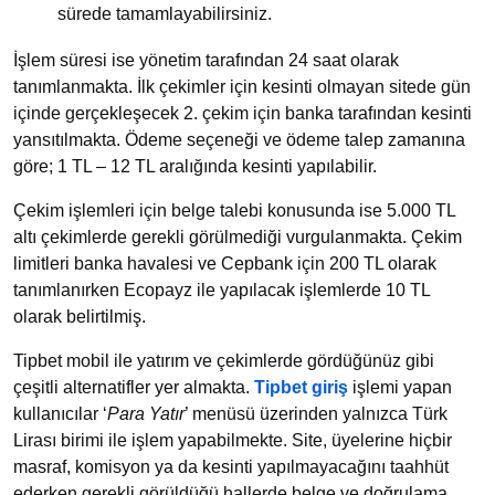
sürede tamamlayabilirsiniz.
İşlem süresi ise yönetim tarafından 24 saat olarak
tanımlanmakta. İlk çekimler için kesinti olmayan sitede gün
içinde gerçekleşecek 2. çekim için banka tarafından kesinti
yansıtılmakta. Ödeme seçeneği ve ödeme talep zamanına
göre; 1 TL – 12 TL aralığında kesinti yapılabilir.
Çekim işlemleri için belge talebi konusunda ise 5.000 TL
altı çekimlerde gerekli görülmediği vurgulanmakta. Çekim
limitleri banka havalesi ve Cepbank için 200 TL olarak
tanımlanırken Ecopayz ile yapılacak işlemlerde 10 TL
olarak belirtilmiş.
Tipbet mobil ile yatırım ve çekimlerde gördüğünüz gibi
çeşitli alternatifler yer almakta.
Tipbet giriş
işlemi yapan
kullanıcılar ‘
Para Yatır
’ menüsü üzerinden yalnızca Türk
Lirası birimi ile işlem yapabilmekte. Site, üyelerine hiçbir
masraf, komisyon ya da kesinti yapılmayacağını taahhüt
ederken gerekli görüldüğü hallerde belge ve doğrulama