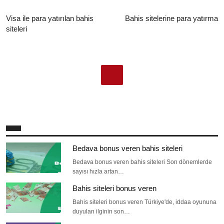
Visa ile para yatırılan bahis
Bahis sitelerine para yatırma
siteleri
Bedava bonus veren bahis siteleri
Bedava bonus veren bahis siteleri Son dönemlerde
sayısı hızla artan…
Bahis siteleri bonus veren
Bahis siteleri bonus veren Türkiye'de, iddaa oyununa
duyulan ilginin son…