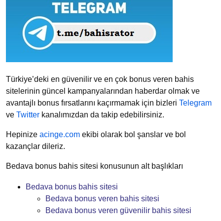
Türkiye’deki en güvenilir ve en çok bonus veren bahis
sitelerinin güncel kampanyalarından haberdar olmak ve
avantajlı bonus fırsatlarını kaçırmamak için bizleri
Telegram
ve
Twitter
kanalımızdan da takip edebilirsiniz.
Hepinize
acinge.com
ekibi olarak bol şanslar ve bol
kazançlar dileriz.
Bedava bonus bahis sitesi konusunun alt başlıkları
Bedava bonus bahis sitesi
Bedava bonus veren bahis sitesi
Bedava bonus veren güvenilir bahis sitesi