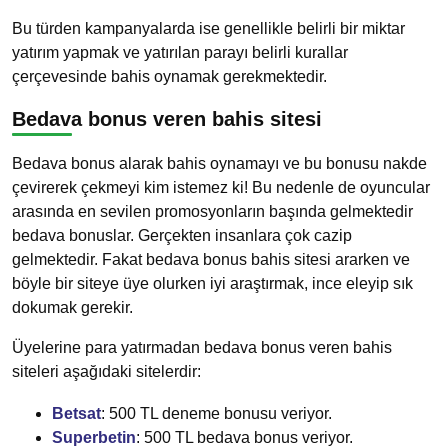
Bu türden kampanyalarda ise genellikle belirli bir miktar
yatırım yapmak ve yatırılan parayı belirli kurallar
çerçevesinde bahis oynamak gerekmektedir.
Bedava bonus veren bahis sitesi
Bedava bonus alarak bahis oynamayı ve bu bonusu nakde
çevirerek çekmeyi kim istemez ki! Bu nedenle de oyuncular
arasında en sevilen promosyonların başında gelmektedir
bedava bonuslar. Gerçekten insanlara çok cazip
gelmektedir. Fakat bedava bonus bahis sitesi ararken ve
böyle bir siteye üye olurken iyi araştırmak, ince eleyip sık
dokumak gerekir.
Üyelerine para yatırmadan bedava bonus veren bahis
siteleri aşağıdaki sitelerdir:
Betsat
: 500 TL deneme bonusu veriyor.
Superbetin
: 500 TL bedava bonus veriyor.