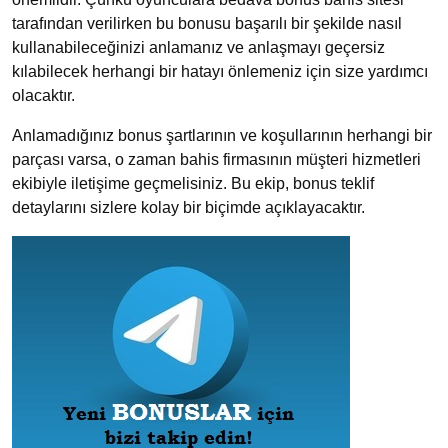
tarafından verilirken bu bonusu başarılı bir şekilde nasıl
kullanabileceğinizi anlamanız ve anlaşmayı geçersiz
kılabilecek herhangi bir hatayı önlemeniz için size yardımcı
olacaktır.
Anlamadığınız bonus şartlarının ve koşullarının herhangi bir
parçası varsa, o zaman bahis firmasının müşteri hizmetleri
ekibiyle iletişime geçmelisiniz. Bu ekip, bonus teklif
detaylarını sizlere kolay bir biçimde açıklayacaktır.