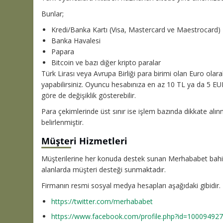
Bunlar;
Kredi/Banka Kartı (Visa, Mastercard ve Maestrocard)
Banka Havalesi
Papara
Bitcoin ve bazı diğer kripto paralar
Türk Lirası veya Avrupa Birliği para birimi olan Euro olarak
yapabilirsiniz. Oyuncu hesabınıza en az 10 TL ya da 5 EU
göre de değişiklik gösterebilir.
Para çekimlerinde üst sınır ise işlem bazında dikkate alı
belirlenmiştir.
Müşteri Hizmetleri
Müşterilerine her konuda destek sunan Merhababet bahis s
alanlarda müşteri desteği sunmaktadır.
Firmanın resmi sosyal medya hesapları aşağıdaki gibidir.
https://twitter.com/merhababet
https://www.facebook.com/profile.php?id=10009492