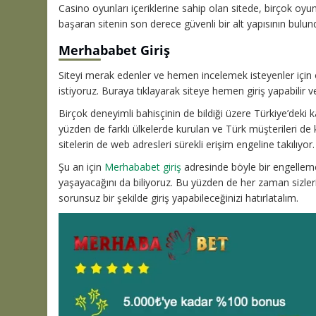
Casino oyunları içeriklerine sahip olan sitede, birçok oy
başaran sitenin son derece güvenli bir alt yapısının bulun
Merhababet Giriş
Siteyi merak edenler ve hemen incelemek isteyenler için
istiyoruz. Buraya tıklayarak siteye hemen giriş yapabilir ve 
Birçok deneyimli bahisçinin de bildiği üzere Türkiye’deki k
yüzden de farklı ülkelerde kurulan ve Türk müşterileri de k
sitelerin de web adresleri sürekli erişim engeline takılıyor.
Şu an için
Merhababet giriş
adresinde böyle bir engelleme
yaşayacağını da biliyoruz. Bu yüzden de her zaman sizler
sorunsuz bir şekilde giriş yapabileceğinizi hatırlatalım.