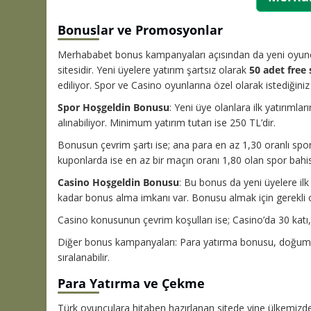
Bonuslar ve Promosyonlar
Merhababet bonus kampanyaları açısından da yeni oyunc
sitesidir. Yeni üyelere yatırım şartsız olarak
50 adet free 
ediliyor. Spor ve Casino oyunlarına özel olarak istediğiniz
Spor Hoşgeldin Bonusu
: Yeni üye olanlara ilk yatırıml
alınabiliyor. Minimum yatırım tutarı ise 250 TL’dir.
Bonusun çevrim şartı ise; ana para en az 1,30 oranlı spo
kuponlarda ise en az bir maçın oranı 1,80 olan spor bahisl
Casino Hoşgeldin Bonusu
: Bu bonus da yeni üyelere ilk
kadar bonus alma imkanı var. Bonusu almak için gerekli ol
Casino konusunun çevrim koşulları ise; Casino’da 30 katı,
Diğer bonus kampanyaları: Para yatırma bonusu, doğum 
sıralanabilir.
Para Yatırma ve Çekme
Türk oyunculara hitaben hazırlanan sitede yine ülkemizde 