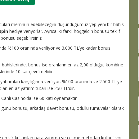
uları memnun edebileceğini düşündüğümüz yep yeni bir bahis
spin
hediye veriyorlar. Ayrıca iki farklı hoşgeldin bonusu teklif
 bonusu seçebilirsiniz.
arında %100 oranında veriliyor ve 3.000 TL’ye kadar bonus
r bahislerinde, bonus ise oranların en az 2,00 olduğu, kombine
erinde 10 kat çevrilmelidir.
 yatırımları karşılığında veriliyor. %100 oranında ve 2.500 TL’ye
an en az yatırım tutarı ise 250 TL’dir.
 Canlı Casino’da ise 60 katı oynamaktır.
günü bonusu, arkadaş davet bonusu, ödüllü turnuvalar olarak
en sık kullanılan para yatırma ve çekme metotları kullanılıyor.