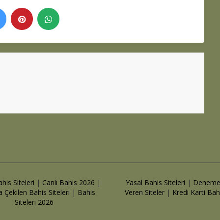
his Siteleri
|
Canlı Bahis 2026
|
Yasal Bahis Siteleri
|
Deneme
a Çekilen Bahis Siteleri
|
Bahis
Veren Siteler
|
Kredi Karti Bahi
Siteleri 2026