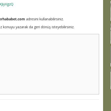
XJiyVgzQ
rhababet.com
adresini kullanabilirsiniz.
ğiniz konuyu yazarak da geri dönüş isteyebilirsiniz.