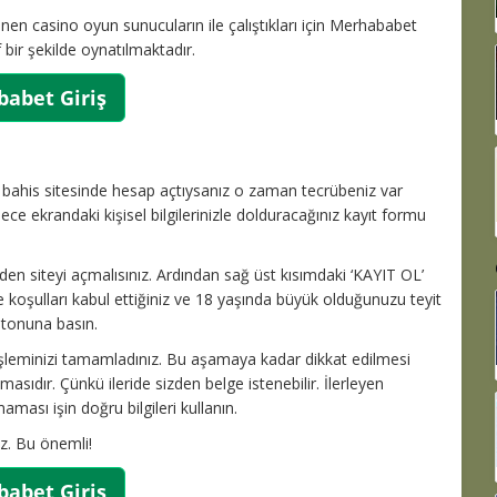
nen casino oyun sunucuların ile çalıştıkları için Merhababet
 bir şekilde oynatılmaktadır.
abet Giriş
 bahis sitesinde hesap açtıysanız o zaman tecrübeniz var
ece ekrandaki kişisel bilgilerinizle dolduracağınız kayıt formu
en siteyi açmalısınız. Ardından sağ üst kısımdaki ‘KAYIT OL’
 ve koşulları kabul ettiğiniz ve 18 yaşında büyük olduğunuzu teyit
utonuna basın.
işleminizi tamamladınız. Bu aşamaya kadar dikkat edilmesi
sıdır. Çünkü ileride sizden belge istenebilir. İlerleyen
ması işin doğru bilgileri kullanın.
z. Bu önemli!
abet Giriş