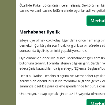
Özellikle Poker bölümünü incelemelisiniz. Sektörün en bili
casino ve canlı casino bölümlerinde oyunlar adil ve şeffaf
Merhab
Merhababet üyelik
Siteye üye olmak çok kolay. Eğer daha önce herhangi bir
demektir. Çünkü yalnızca 1 dakika gibi kısa bir sürede sad
sonrasında üyelik işleminizi yapabiliyorsunuz.
Üye olmak için öncelikle güncel Merhababet giriş adresind
butonuna tıklayın. Formda istenen bilgileri girin. Şartları
edeceğiniz kutucukları da işaretleyip ‘Eğlence Başlasın’ b
Hepsi bu kadar. Hesabınızı açtınız ve Merhababet üyelik 
gereken en önemli husus ise formdaki bilgilerin gerçek olma
zamanda özellikle para çekme işlemlerinde bir pürüz çıkma
Unutmayın, hesap açmak için en az 18 yaşında olmalısını
Merhab