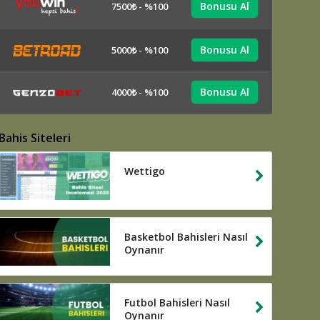
Bahis Siteleri
Wettigo
Basketbol Bahisleri Nasıl
Oynanır
Futbol Bahisleri Nasıl
Oynanır