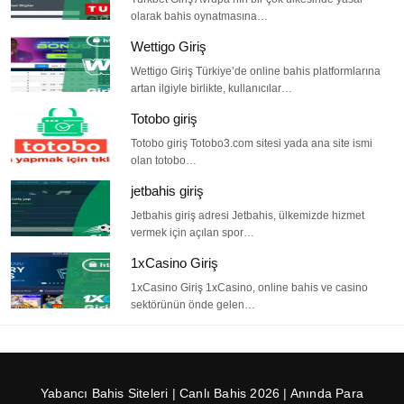
olarak bahis oynatmasına…
Wettigo Giriş
Wettigo Giriş Türkiye’de online bahis platformlarına
artan ilgiyle birlikte, kullanıcılar…
Totobo giriş
Totobo giriş Totobo3.com sitesi yada ana site ismi
olan totobo…
jetbahis giriş
Jetbahis giriş adresi Jetbahis, ülkemizde hizmet
vermek için açılan spor…
1xCasino Giriş
1xCasino Giriş 1xCasino, online bahis ve casino
sektörünün önde gelen…
Yabancı Bahis Siteleri
|
Canlı Bahis 2026
|
Anında Para