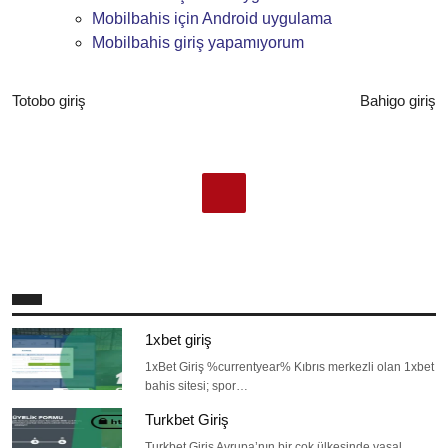
Mobilbahis için Android uygulama
Mobilbahis giriş yapamıyorum
Totobo giriş
Bahigo giriş
1xbet giriş
1xBet Giriş %currentyear% Kıbrıs merkezli olan 1xbet
bahis sitesi; spor…
Turkbet Giriş
Turkbet Giriş Avrupa’nın bir çok ülkesinde yasal