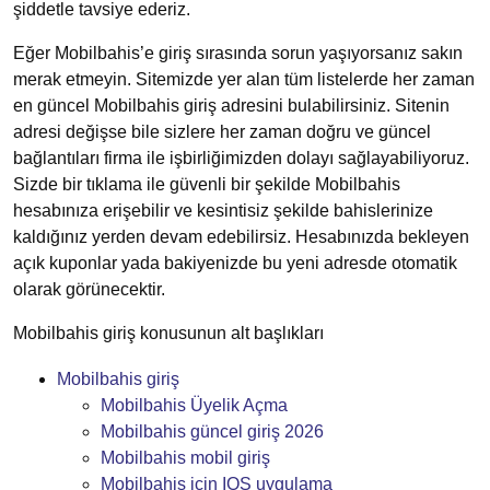
şiddetle tavsiye ederiz.
Eğer Mobilbahis’e giriş sırasında sorun yaşıyorsanız sakın
merak etmeyin. Sitemizde yer alan tüm listelerde her zaman
en güncel Mobilbahis giriş adresini bulabilirsiniz. Sitenin
adresi değişse bile sizlere her zaman doğru ve güncel
bağlantıları firma ile işbirliğimizden dolayı sağlayabiliyoruz.
Sizde bir tıklama ile güvenli bir şekilde Mobilbahis
hesabınıza erişebilir ve kesintisiz şekilde bahislerinize
kaldığınız yerden devam edebilirsiz. Hesabınızda bekleyen
açık kuponlar yada bakiyenizde bu yeni adresde otomatik
olarak görünecektir.
Mobilbahis giriş konusunun alt başlıkları
Mobilbahis giriş
Mobilbahis Üyelik Açma
Mobilbahis güncel giriş 2026
Mobilbahis mobil giriş
Mobilbahis için IOS uygulama