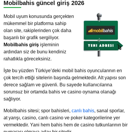
Mobilbahis güncel giriş 2026
Mobil uyum konusunda gerçekten
mükemmel bir platforma sahip
olan site, rakiplerinden çok daha
başarılı bir grafik sergiliyor.
Mobilbahis giriş
işleminin
ardından siz de bunu kendiniz
rahatlıkla göreceksiniz.
İşte bu yüzden Türkiye’deki mobil bahis oyuncularının en
çok tercih ettiği sitelerin başında gelmektedir. Alt yapısı son
derece sağlam ve güvenli. Bu sayede kullanıcılarına
sorunsuz bir ortamda bahis ve casino oynama olanağı
sağlıyor.
Mobilbahis sitesi; spor bahisleri,
canlı bahis
, sanal sporlar,
at yarışı, casino, canlı casino ve poker kategorilerine yer
vermektedir. Yani hem bahis hem de casino tutkunlarının bir
numarası olmaya aday bir sitedir.