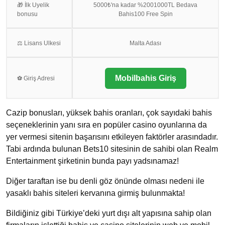
🎁 İlk Uyelik
5000₺'na kadar %2001000TL Bedava
bonusu
Bahis100 Free Spin
⚖️ Lisans Ulkesi
Malta Adası
Mobilbahis Giriş
⚽ Giriş Adresi
Cazip bonusları, yüksek bahis oranları, çok sayıdaki bahis
seçeneklerinin yanı sıra en popüler casino oyunlarına da
yer vermesi sitenin başarısını etkileyen faktörler arasındadır.
Tabi ardında bulunan Bets10 sitesinin de sahibi olan Realm
Entertainment şirketinin bunda payı yadsınamaz!
Diğer taraftan ise bu denli göz önünde olması nedeni ile
yasaklı bahis siteleri kervanına girmiş bulunmakta!
Bildiğiniz gibi Türkiye’deki yurt dışı alt yapısına sahip olan