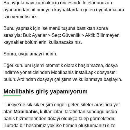
Bu uygulamayı kurmak için öncesinde telefonunuzun
ayarlarından bilinmeyen kaynaklardan gelen uygulamalara
izin vermelisiniz.
Bunu yapmak için ise menü tuşuna bastıktan sonra
sırasıyla: Bul: Ayarlar > Seç: Güvenlik > Aktif: Bilinmeyen
kaynaklar bölümlerini kullanacaksınız.
Sonra, uygulamayı indirin.
Eğer kurulum işlemi otomatik olarak başlamazsa, dosya
indirme yöneticisinden Mobilbahis install.apk dosyasını
bulun. Ardından dosyayı çalıştırın ve kullanmaya başlayın.
Mobilbahis giriş yapamıyorum
Türkiye’de sık sık erişim engeli gelen siteler arasında yer
alan
Mobilbahis
, kullanıcıları tarafından sunduğu üstün
bahis hizmetlerinden dolayı oldukça talep görmektedir.
Burada bir hesabınız yok ise hemen oluşturmanızı size