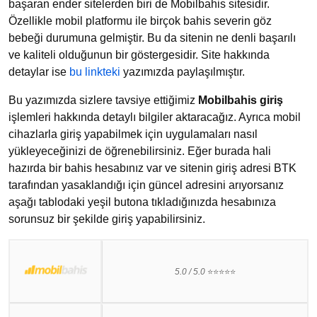
başaran ender sitelerden biri de Mobilbahis sitesidir.
Özellikle mobil platformu ile birçok bahis severin göz
bebeği durumuna gelmiştir. Bu da sitenin ne denli başarılı
ve kaliteli olduğunun bir göstergesidir. Site hakkında
detaylar ise
bu linkteki
yazımızda paylaşılmıştır.
Bu yazımızda sizlere tavsiye ettiğimiz
Mobilbahis giriş
işlemleri hakkında detaylı bilgiler aktaracağız. Ayrıca mobil
cihazlarla giriş yapabilmek için uygulamaları nasıl
yükleyeceğinizi de öğrenebilirsiniz. Eğer burada hali
hazırda bir bahis hesabınız var ve sitenin giriş adresi BTK
tarafından yasaklandığı için güncel adresini arıyorsanız
aşağı tablodaki yeşil butona tıkladığınızda hesabınıza
sorunsuz bir şekilde giriş yapabilirsiniz.
5.0 / 5.0
⭐⭐⭐⭐⭐