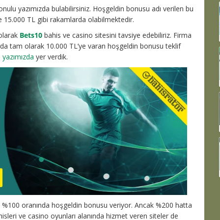
nulu yazımızda bulabilirsiniz. Hoşgeldin bonusu adı verilen bu
se 15.000 TL gibi rakamlarda olabilmektedir.
 olarak
Bets10
bahis ve casino sitesini tavsiye edebiliriz. Firma
ında tam olarak 10.000 TL’ye varan hoşgeldin bonusu teklif
e yazımızda
yer verdik.
ğında %100 oranında hoşgeldin bonusu veriyor. Ancak %200 hatta
hisleri ve casino oyunları alanında hizmet veren siteler de