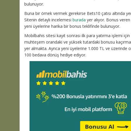
bulunuyor.
Buna bir örnek vermek gerekirse Bets10 çatısı altında yer
Sitenin detaylı incelemesi
burada
yer alıyor. Bonus veren b
yeni üyelerine harika bir bonus teklifinde bulunuyor.
Mobilbahis sitesi kayıt sonrası ilk para yatırma işlemi i
muhteşem orandaki ve yüksek tutardaki bonusu kaçırmamanı
yer almakta. Ayrıca yeni üyelerine 1.000 TL ve üzerinde o
100 bedava dönüş hediye ediyor.