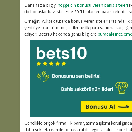
Daha fazla bilgiyi
hoşgeldin bonusu veren bahis siteleri
ko
tip bonuslar bazı sitelerde 50 TL olurken bazı sitelerde i
Örneğin; Yüksek tutarda bonus veren siteler arasında ilk
yeni üye olan tüm müşterilerine ilk para yatırma karşılığ
ediyor. Bets10 hakkında geniş bilgilere
buradaki incelem
Genellikle birçok firma, ilk para yatırma işlemi karşılı
daha yüksek oran ile bonus alabileceğiniz kaliteli spor ba