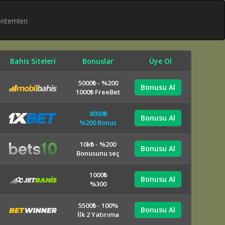
ntemleri