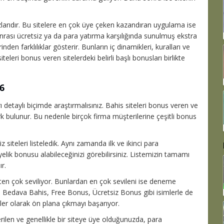
larıdır. Bu sitelere en çok üye çeken kazandıran uygulama ise
sonrası ücretsiz ya da para yatırma karşılığında sunulmuş ekstra
den farklılıklar gösterir. Bunların iç dinamikleri, kuralları ve
iteleri bonus veren sitelerdeki belirli başlı bonusları birlikte
6
ı detaylı biçimde araştırmalısınız. Bahis siteleri bonus veren ve
 bulunur. Bu nedenle birçok firma müşterilerine çeşitli bonus
siteleri listeledik. Aynı zamanda ilk ve ikinci para
yelik bonusu alabileceğinizi görebilirsiniz. Listemizin tamamı
r.
ten çok seviliyor. Bunlardan en çok sevileni ise deneme
, Bedava Bahis, Free Bonus, Ücretsiz Bonus gibi isimlerle de
eler olarak ön plana çıkmayı başarıyor.
rilen ve genellikle bir siteye üye olduğunuzda, para