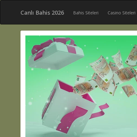
Canlı Bahis 2026
Bahis Siteleri
Casino Siteleri