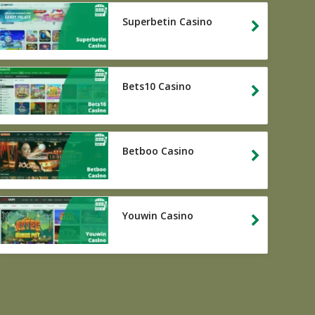
Superbetin Casino
Bets10 Casino
Betboo Casino
Youwin Casino